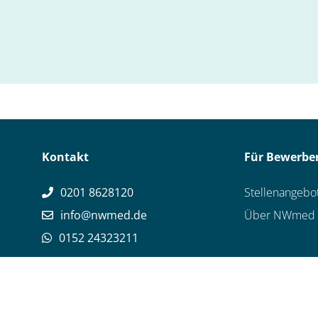
Kontakt
Für Bewerbe
0201 8628120
Stellenangebo
info@nwmed.de
Über NWmed
0152 24323211
AGB