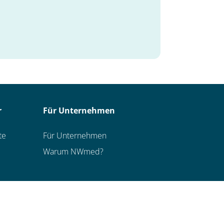
r
Für Unternehmen
te
Für Unternehmen
Warum NWmed?