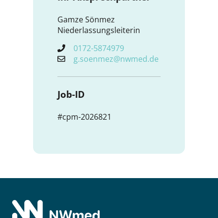
Gamze Sönmez
Niederlassungsleiterin
0172-5874979
g.soenmez@nwmed.de
Job-ID
#cpm-2026821