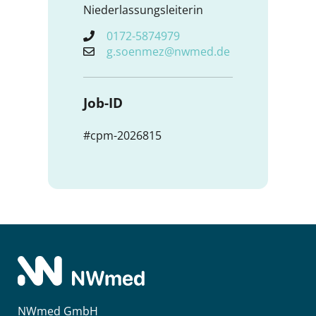
Niederlassungsleiterin
0172-5874979
g.soenmez@nwmed.de
Job-ID
#cpm-2026815
NWmed GmbH