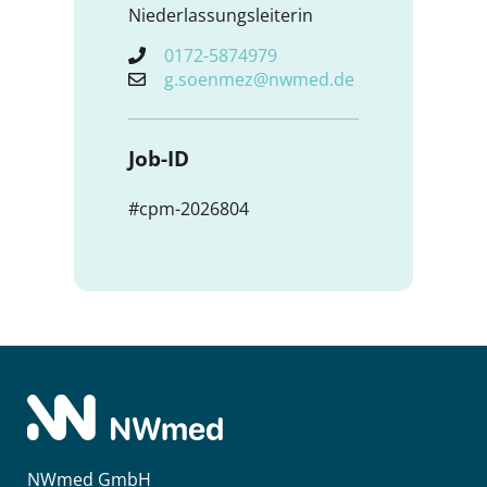
Niederlassungsleiterin
0172-5874979
g.soenmez@nwmed.de
Job-ID
#cpm-2026804
NWmed GmbH