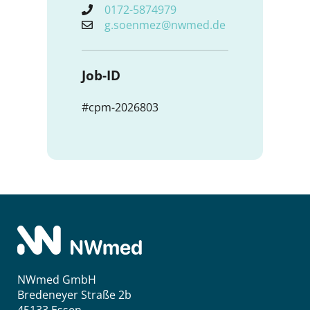
0172-5874979
g.soenmez@nwmed.de
Job-ID
#cpm-2026803
NWmed GmbH
Bredeneyer Straße 2b