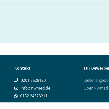
Kontakt
Für Bewerbe
0201 8628120
Stellenangebo
info@nwmed.de
Über NWmed
0152 24323211